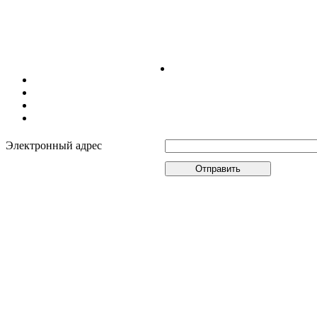
Восстановление пароля
Авторизация
Поиск туров
Личный кабинет
Наличие мест в гостиницах
Наличие мест на рейсе
Электронный адрес